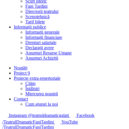
Scurt istoric
Fani Tardini
Directorii teatrului
Scenotehnică
Tarif bilete
Informații publice
Informații generale
Informații financiare
Drepturi salariale
Declarații avere
Anunțuri Resurse Umane
Anunțuri Achiziții
Noutăți
Proiect 9
Proiecte extra-repertoriale
Citim
Întâlniri
Miercurea noastră
Contact
Cum ajungi la noi
Instagram @teatruldramaticgalati
Facebook
/TeatrulDramaticFaniTardini
YouTube
/TeatrulDramaticFaniTardini