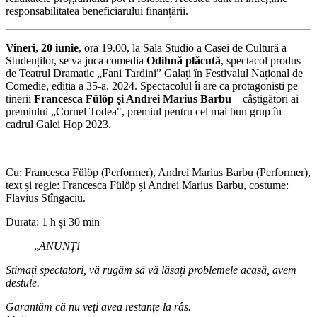
responsabilitatea beneficiarului finanțării.
Vineri, 20 iunie
, ora 19.00, la Sala Studio a Casei de Cultură a
Studenților, se va juca comedia
Odihnă plăcută
, spectacol produs
de Teatrul Dramatic „Fani Tardini” Galați în Festivalul Național de
Comedie, ediția a 35-a, 2024. Spectacolul îi are ca protagoniști pe
tinerii
Francesca Fülöp și Andrei Marius Barbu
– câștigători ai
premiului „Cornel Todea", premiul pentru cel mai bun grup în
cadrul Galei Hop 2023.
Cu: Francesca Fülöp (Performer), Andrei Marius Barbu (Performer),
text și regie: Francesca Fülöp și Andrei Marius Barbu, costume:
Flavius Stîngaciu.
Durata: 1 h și 30 min
„
ANUNȚ!
Stimați spectatori, vă rugăm să vă lăsați problemele acasă, avem
destule.
Garantăm că nu veți avea restanțe la râs.