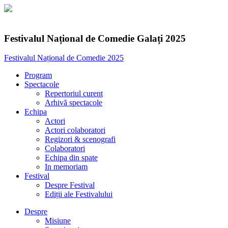
Festivalul Național de Comedie Galați 2025
Festivalul Național de Comedie 2025
Program
Spectacole
Repertoriul curent
Arhivă spectacole
Echipa
Actori
Actori colaboratori
Regizori & scenografi
Colaboratori
Echipa din spate
In memoriam
Festival
Despre Festival
Ediții ale Festivalului
Despre
Misiune