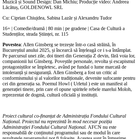
Muzică și Sound Design: Dan Michiu; Producție video: Andreea
Lăcătuș, GOLDENOWL SRL
Cu: Ciprian Chiujdea, Sabina Lazăr și Alexandru Tudor
16+ | Comedie/dramă | 80 min | pe gradene | Casa de Cultură a
Studenților, strada Științei, nr. 115
Povestea
: Allen Ginsberg se trezește într-o casă străină, în
Bucureștiul anului 2025, și încearcă să înțeleagă ce i s-a întâmplat.
Pe parcursul unei zile, doi tineri din Generația Z devin, fără voia lor,
companionii lui Ginsberg. Poveștile personale, revolta și escapismul
protagoniștilor se împletesc, având pe fundal o lume marcată de
intoleranță și nesiguranță. Allen Ginsberg a fost un critic al
conformismului și al valorilor tradiționale, devenite sufocante pentru
cei din generația sa. Poemul Howl ( Urletul ) este un manifest al
generației tinere, prin care el opune spiritele rebele marelui Moloh,
reprezentat de dogmă, cultură oficială și instituții.
Proiect cultural co-finanțat de Administrația Fondului Cultural
Național. Proiectul nu reprezintă în mod necesar poziția
Administrației Fondului Cultural Național.
AFCN nu este
responsabilă de conținutul programului sau de modul în care
rezultatele programului pot fi folosite. Acestea sunt în întregime