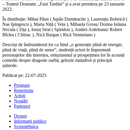
– Teatrul Dramatic „Fani Tardini” și a avut premiera pe 23 ianuarie
2022.
În distribuție: Mihai Păun ( Jupân Dumitrache ), Laurențiu Bobeică (
Nae Ipingescu ), Maria Niță ( Veta ), Mihaela Grosu/ Dorina Iuliana
Necula ( Zița ), Ionuț Strat ( Spiridon ), Andrei Ardeleanu/ Robert
Bîclea ( Chiriac ), Nică Bargan ( Rică Venturiano )
Descriși de îndrumătorul lor ca fiind „o generație plină de energie,
plină de viață, plină de umor”, studenții actori le împrumută
personajelor din tinerețea, entuziasmul și prospețimea lor în această
comedie despre dragoste oarbă, gelozie maladivă și principii
șubrede.
Publicat pe: 22-07-2025
Program
Repertoriu
Artiști
Noutăți
Parteneri
Despre
Informații publice
Scenotehnica