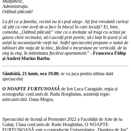
Mulțumesc,
Administrația.
Odihnă plăcută!
La fel ca și familia, vecinii nu ți-i poți alege. Ați fost vreodată curioși
să știți cu cine aveți de-a face în blocul în care locuiți? Ei, bine,
comedia ,,Odihnă plăcută” vine ca o invitație să tragi cu ochiul pe
gaura cheii vecinului, să-l asculți prin perete, să-i bați în țeavă și să
asiști la ascunzișurile vieții lui. Astfel spectacolul propune o sumă de
tablouri din viața de la bloc, făcând o incursiune pe verticală, de la
etaj la etaj, în intimitatea fiecărui apartament.
”
- Francesca Fülöp
și Andrei Marius Barbu
Sâmbătă, 21 iunie, ora 19.00
, se va juca pentru ultima dată
spectacolul
O NOAPTE FURTUNOASĂ
de Ion Luca Caragiale, regia și
scenografia: conf.univ.dr. Radu Horghidan, asistență regie:
asist.univ.drd. Oana Mogoș.
Spectacolul de licență al Promoției 2022 a Facultății de Arte de la
Galați, Clasa conf.univ.dr. Radu Horghidan, O NOAPTE
FURTUNOASĂ este o coproducție Universitatea „Dunărea de Jos”