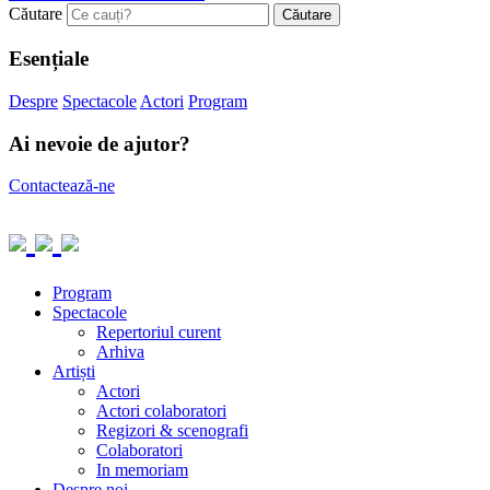
Căutare
Esențiale
Despre
Spectacole
Actori
Program
Ai nevoie de ajutor?
Contactează-ne
Program
Spectacole
Repertoriul curent
Arhiva
Artiști
Actori
Actori colaboratori
Regizori & scenografi
Colaboratori
In memoriam
Despre noi