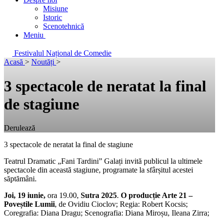
Misiune
Istoric
Scenotehnică
Meniu
Festivalul Național de Comedie
Acasă
>
Noutăți
>
3 spectacole de neratat la final
de stagiune
Derulează
3 spectacole de neratat la final de stagiune
Teatrul Dramatic „Fani Tardini” Galați invită publicul la ultimele
spectacole din această stagiune, programate la sfârșitul acestei
săptămâni.
Joi, 19 iunie,
ora 19.00,
Sutra 2025
.
O producție Arte 21 –
Poveștile Lumii
, de Ovidiu Cioclov; Regia: Robert Kocsis;
Coregrafia: Diana Dragu; Scenografia: Diana Miroșu, Ileana Zirra;