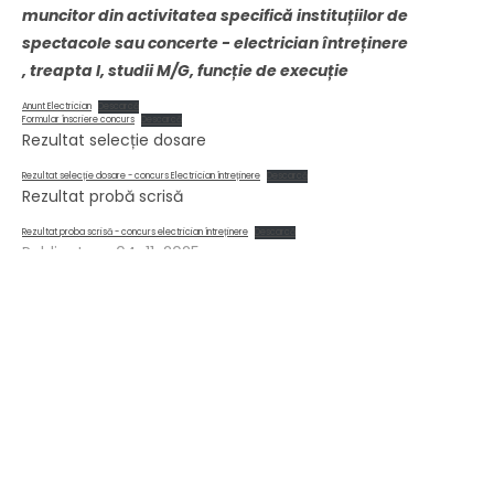
muncitor din activitatea specifică instituțiilor de
spectacole sau concerte - electrician întreținere
, treapta I, studii M/G, funcție de execuție
Anunt Electrician
Descarcă
Formular înscriere concurs
Descarcă
Rezultat selecție dosare
Rezultat selecție dosare - concurs Electrician întreținere
Descarcă
Rezultat probă scrisă
Rezultat proba scrisă - concurs electrician întreținere
Descarcă
Publicat pe: 04-11-2025
Teatrul Dramatic Fani Tardini
Str. Domnească, nr. 59,
Galați, Romania