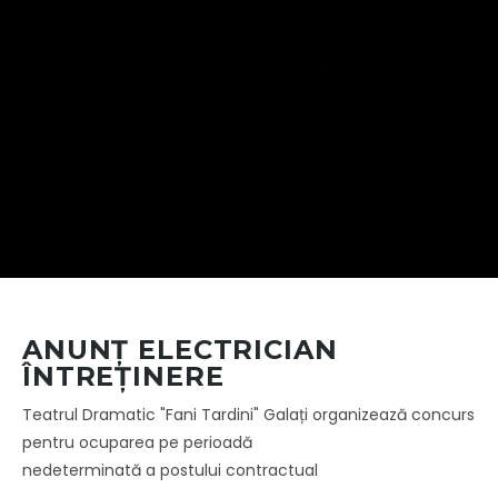
ANUNȚ ELECTRICIAN
ÎNTREȚINERE
Teatrul Dramatic "Fani Tardini" Galați organizează concurs
pentru ocuparea pe perioadă
nedeterminată a postului contractual