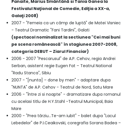
Panaite, Marius Smântână si Tania Ganea la
Festivalul Naţional de Comedie, Ediţia a XX-a,
Galaţi 2008)
2007 - "Femeia ca un câmp de luptă" de Matei Visniec
- Teatrul Dramatic "Fani Tardini", Galati
(spectacol nominalizat la sectiunea "Cei mai buni
pe scena românească" în stagiunea 2007-2008,
categoria DEBUT – Ziarul Financiar)
2006 - 2007 "Pescarusul" de A.P. Cehov, regia Andrei
Serban, asistent regie Eugen Fat – Teatrul National
"Radu Stanca", Sibiu
2007 - "[nunta] – done by men" - adaptare dupa
"NUNTA" de A.P. Cehov - Teatrul de Nord, Satu Mare
2006 - "Între zi si noapte" - dramatizare dupa romanul
cu acelasi titlu de H.Y.Stahl -Teatrul Municipal, Baia
Mare
2000 - "Prea târziu…Te-am iubit" - balet dupa "Lacul
Lebedelor" de P.I.Ceaikovski, coregrafia Sorana Badea –