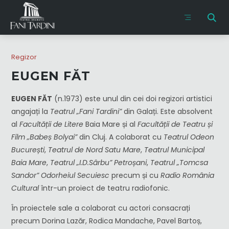
Regizor
EUGEN FĂT
EUGEN FĂT
(n.1973) este unul din cei doi regizori artistici
angajați la
Teatrul „Fani Tardini”
din Galați. Este absolvent
al
Facultății de Litere
Baia Mare și al
Facultății de Teatru și
Film „Babeș Bolyai”
din Cluj. A colaborat cu
Teatrul Odeon
București
,
Teatrul de Nord Satu Mare
,
Teatrul Municipal
Baia Mare
,
Teatrul „I.D.Sârbu” Petroșani
,
Teatrul „Tomcsa
Sandor” Odorheiul Secuiesc
precum și cu
Radio România
Cultural
într-un proiect de teatru radiofonic.
În proiectele sale a colaborat cu actori consacrați
precum Dorina Lazăr, Rodica Mandache, Pavel Bartoș,