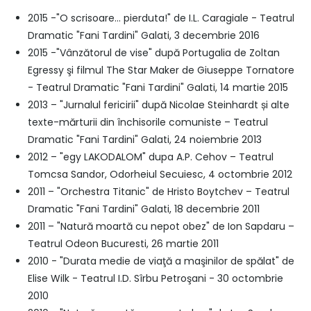
2015 -"O scrisoare... pierduta!" de I.L. Caragiale - Teatrul
Dramatic "Fani Tardini" Galati, 3 decembrie 2016
2015 -"Vânzătorul de vise" după Portugalia de Zoltan
Egressy şi filmul The Star Maker de Giuseppe Tornatore
- Teatrul Dramatic "Fani Tardini" Galati, 14 martie 2015
2013 – "Jurnalul fericirii" după Nicolae Steinhardt și alte
texte-mărturii din închisorile comuniste – Teatrul
Dramatic "Fani Tardini" Galati, 24 noiembrie 2013
2012 – "egy LAKODALOM" dupa A.P. Cehov – Teatrul
Tomcsa Sandor, Odorheiul Secuiesc, 4 octombrie 2012
2011 – "Orchestra Titanic" de Hristo Boytchev – Teatrul
Dramatic "Fani Tardini" Galati, 18 decembrie 2011
2011 – "Natură moartă cu nepot obez" de Ion Sapdaru –
Teatrul Odeon Bucuresti, 26 martie 2011
2010 - "Durata medie de viaţă a maşinilor de spălat" de
Elise Wilk - Teatrul I.D. Sîrbu Petroşani - 30 octombrie
2010