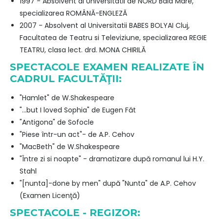
1997 - Absolvent al Universitatii de NORD Baia Mare,
specializarea ROMÂNĂ-ENGLEZĂ
2007 - Absolvent al Universitatii BABES BOLYAI Cluj,
Facultatea de Teatru si Televiziune, specializarea REGIE
TEATRU, clasa lect. drd. MONA CHIRILĂ
SPECTACOLE EXAMEN REALIZATE ÎN
CADRUL FACULTĂŢII:
"Hamlet" de W.Shakespeare
"…but I loved Sophia" de Eugen Făt
"Antigona" de Sofocle
"Piese într-un act"- de A.P. Cehov
"MacBeth" de W.Shakespeare
"Între zi si noapte" - dramatizare după romanul lui H.Y.
Stahl
"[nunta]-done by men" după "Nunta" de A.P. Cehov
(Examen Licenţă)
SPECTACOLE - REGIZOR: