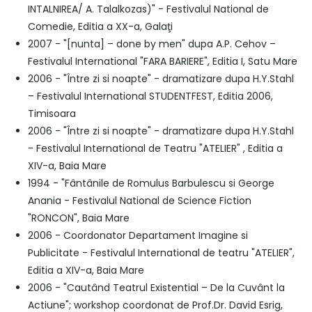
INTALNIREA/ A. Talalkozas)" - Festivalul National de
Comedie, Editia a XX-a, Galaţi
2007 - "[nunta] – done by men" dupa A.P. Cehov –
Festivalul International "FARA BARIERE", Editia I, Satu Mare
2006 - "Între zi si noapte" - dramatizare dupa H.Y.Stahl
– Festivalul International STUDENTFEST, Editia 2006,
Timisoara
2006 - "Între zi si noapte" - dramatizare dupa H.Y.Stahl
- Festivalul International de Teatru "ATELIER" , Editia a
XIV-a, Baia Mare
1994 - "Fântânile de Romulus Barbulescu si George
Anania - Festivalul National de Science Fiction
"RONCON", Baia Mare
2006 - Coordonator Departament Imagine si
Publicitate - Festivalul International de teatru "ATELIER",
Editia a XIV-a, Baia Mare
2006 - "Cautând Teatrul Existential – De la Cuvânt la
Actiune"; workshop coordonat de Prof.Dr. David Esrig,