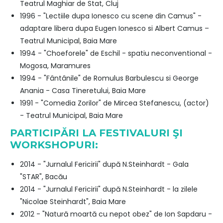
Teatrul Maghiar de Stat, Cluj
1996 - "Lectiile dupa Ionesco cu scene din Camus" -
adaptare libera dupa Eugen Ionesco si Albert Camus –
Teatrul Municipal, Baia Mare
1994 - "Choeforele" de Eschil - spatiu neconventional -
Mogosa, Maramures
1994 - "Fântânile" de Romulus Barbulescu si George
Anania - Casa Tineretului, Baia Mare
1991 - "Comedia Zorilor" de Mircea Stefanescu, (actor)
- Teatrul Municipal, Baia Mare
PARTICIPĂRI LA FESTIVALURI ŞI
WORKSHOPURI:
2014 - "Jurnalul Fericirii" după N.Steinhardt - Gala
"STAR", Bacău
2014 - "Jurnalul Fericirii" după N.Steinhardt - la zilele
"Nicolae Steinhardt", Baia Mare
2012 - "Natură moartă cu nepot obez" de Ion Sapdaru -