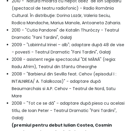
2010 - "Natură moartă cu nepot obez" de Ion Sapdaru
(spectacol de teatru radiofonic) - Radio România
Cultural. În distribuţie: Dorina Lazăr, Valeria Seciu,
Rodica Mandache, Marius Manole, Antoaneta Zaharia.
2010 - "Cutia Pandorei" de Katalin Thuróczy - Teatrul
Dramatic "Fani Tardini", Galaţi
2009 - "Labirintul Irinei – alb"; adaptare după 48 de vise
- povesti - Teatrul Dramatic "Fani Tardini", Galaţi
2008 - asistent regie spectacolul "DE MÂNĂ" (regia:
Radu Afrim), Teatrul din Sfantu Gheorghe
2008 - "Barbierul din Sevilla feat. Cehov (episodul I :
INTALNIREA/ A. Talalkozas)" - adaptare după
Beaumarchais si A.P. Cehov - Teatrul de Nord, Satu
Mare
2008 - "Tot ce se dă" - adaptare după piesa cu acelasi
titlu, de Ioan Peter - Teatrul Dramatic "Fani Tardini",
Galaţi
(premiul pentru debut Iulian Costea, Cosmin