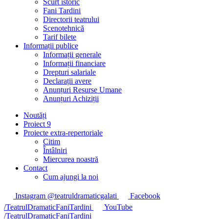
Scurt istoric
Fani Tardini
Directorii teatrului
Scenotehnică
Tarif bilete
Informații publice
Informații generale
Informații financiare
Drepturi salariale
Declarații avere
Anunțuri Resurse Umane
Anunțuri Achiziții
Noutăți
Proiect 9
Proiecte extra-repertoriale
Citim
Întâlniri
Miercurea noastră
Contact
Cum ajungi la noi
Instagram @teatruldramaticgalati
Facebook
/TeatrulDramaticFaniTardini
YouTube
/TeatrulDramaticFaniTardini