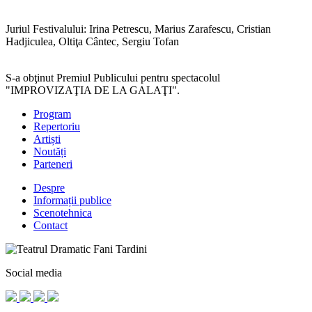
Juriul Festivalului: Irina Petrescu, Marius Zarafescu, Cristian
Hadjiculea, Oltiţa Cântec, Sergiu Tofan
S-a obţinut Premiul Publicului pentru spectacolul
"IMPROVIZAŢIA DE LA GALAŢI".
Program
Repertoriu
Artiști
Noutăți
Parteneri
Despre
Informații publice
Scenotehnica
Contact
Social media