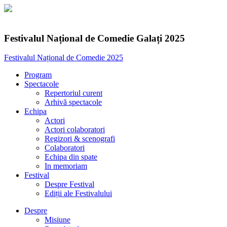
Festivalul Național de Comedie Galați 2025
Festivalul Național de Comedie 2025
Program
Spectacole
Repertoriul curent
Arhivă spectacole
Echipa
Actori
Actori colaboratori
Regizori & scenografi
Colaboratori
Echipa din spate
In memoriam
Festival
Despre Festival
Ediții ale Festivalului
Despre
Misiune