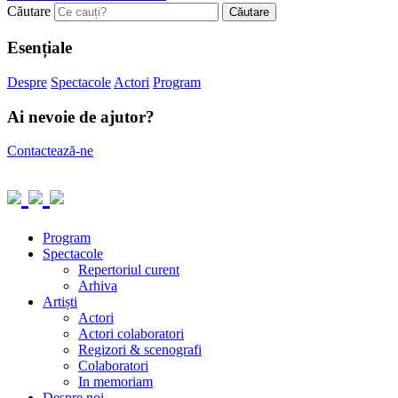
Căutare
Esențiale
Despre
Spectacole
Actori
Program
Ai nevoie de ajutor?
Contactează-ne
Program
Spectacole
Repertoriul curent
Arhiva
Artiști
Actori
Actori colaboratori
Regizori & scenografi
Colaboratori
In memoriam
Despre noi