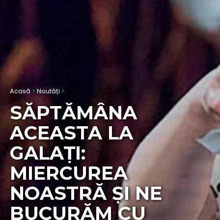
Acasă
>
Noutăți
>
SĂPTĂMÂNA
ACEASTA LA
GALAȚI:
MIERCUREA
NOASTRĂ ȘI NE
BUCURĂM CU