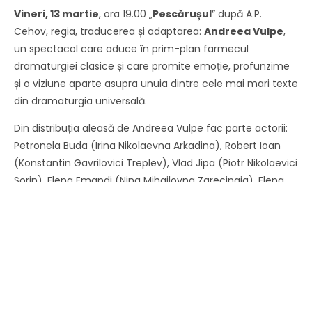
Vineri, 13 martie
, ora 19.00 „
Pescărușul
” după A.P.
Cehov, regia, traducerea și adaptarea:
Andreea Vulpe
,
un spectacol care aduce în prim-plan farmecul
dramaturgiei clasice și care promite emoție, profunzime
și o viziune aparte asupra unuia dintre cele mai mari texte
din dramaturgia universală.
Din distribuția aleasă de Andreea Vulpe fac parte actorii:
Petronela Buda (Irina Nikolaevna Arkadina), Robert Ioan
(Konstantin Gavrilovici Treplev), Vlad Jipa (Piotr Nikolaevici
Sorin), Elena Emandi (Nina Mihailovna Zarecinaia), Elena
Ghinea (Polina Andreevna), Flavia Călin (Mașa), Vlad Volf
(Boris Alexeevici Trigorin), Cristian Gheorghe (Evgheni
Sergheevici Dorn), Ciprian Brașoveanu (Semion
Semionovici Medvedenko), Ștefan Forir (Ilia Afanasievici
Şamraev), Lică Dănilă (Iakov), Theodor Crețu (Ivan),
Aurelian Gheorghe (Stepan).