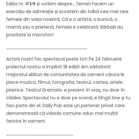
Ediția nr. #𝟭𝟵 și vorbim despre... femei! Facem un
exercițiu de admirație și scoatem din tolbă cea mai tare
femeie din viața noastră. Că e o artistă, o bunică, o
mamă sau o prietenă, femeia e celebrată. Bărbații au
prioritate la microfon!
_____________________________
Actorii noștri fac spectacol peste tot! Pe 24 februarie
proiectul nostru a împlinit 18 ediții! Am sărbătorit
majoratul alături de comunitatea de oameni cărora le
place muzica, filmul, fotografia, teatrul, cartea, artele
plastice. Teatrul Dramatic e prezent în oraș, nu doar în
clădire. Spectacolul nu e doar pe scenă, e lângă tine și tu
faci parte din el. Daily Pub este un partener privat care
demonstrează că valorile comune aduc mai multă
fericire în oameni.
________________________