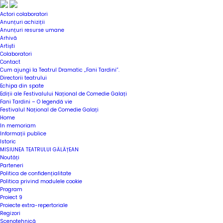
Actori colaboratori
Anunțuri achiziții
Anunțuri resurse umane
Arhivă
Artiști
Colaboratori
Contact
Cum ajungi la Teatrul Dramatic „Fani Tardini”.
Directorii teatrului
Echipa din spate
Ediții ale Festivalului Național de Comedie Galați
Fani Tardini – O legendă vie
Festivalul Național de Comedie Galați
Home
In memoriam
Informații publice
Istoric
MISIUNEA TEATRULUI GĂLĂȚEAN
Noutăți
Parteneri
Politica de confidențialitate
Politica privind modulele cookie
Program
Proiect 9
Proiecte extra-repertoriale
Regizori
Scenotehnică