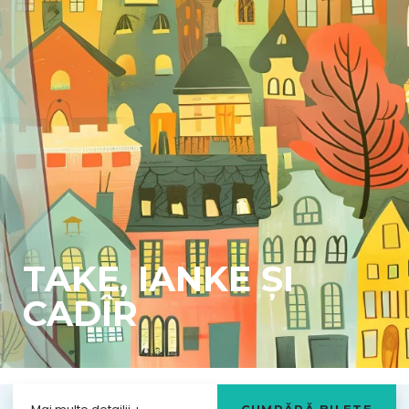
TAKE, IANKE ȘI
CADÎR
Durata