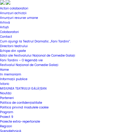
Actori colaboratori
Anunțuri achiziții
Anunțuri resurse umane
Arhivă
Artiști
Colaboratori
Contact
Cum ajungi la Teatrul Dramatic „Fani Tardini”.
Directorii teatrului
Echipa din spate
Ediții ale Festivalului Național de Comedie Galați
Fani Tardini – O legendă vie
Festivalul Național de Comedie Galați
Home
In memoriam
Informații publice
Istoric
MISIUNEA TEATRULUI GĂLĂȚEAN
Noutăți
Parteneri
Politica de confidențialitate
Politica privind modulele cookie
Program
Proiect 9
Proiecte extra-repertoriale
Regizori
Scenotehnică