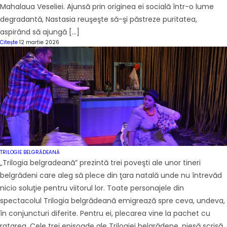
Mahalaua Veseliei. Ajunsă prin originea ei socială într-o lume
degradantă, Nastasia reuşeşte să-şi păstreze puritatea,
aspirând să ajungă […]
Citește
12 martie 2026
TRILOGIE BELGRĂDEANĂ
„Trilogia belgradeană” prezintă trei poveşti ale unor tineri
belgrădeni care aleg să plece din ţara natală unde nu întrevăd
nicio soluţie pentru viitorul lor. Toate personajele din
spectacolul Trilogia belgrădeană emigrează spre ceva, undeva,
în conjuncturi diferite. Pentru ei, plecarea vine la pachet cu
ratarea. Cele trei episoade ale Trilogiei belgrădene, piesă scrisă