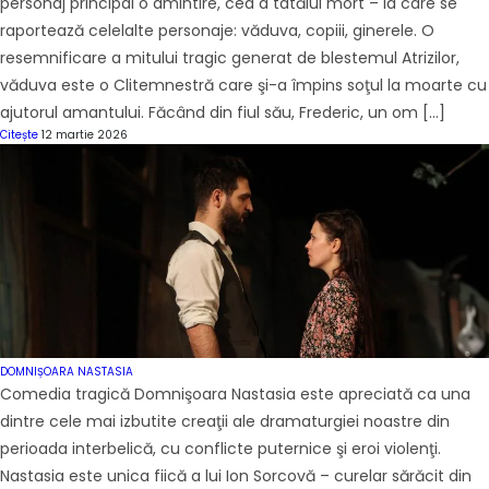
personaj principal o amintire, cea a tatălui mort – la care se
raportează celelalte personaje: văduva, copiii, ginerele. O
resemnificare a mitului tragic generat de blestemul Atrizilor,
văduva este o Clitemnestră care şi-a împins soţul la moarte cu
ajutorul amantului. Făcând din fiul său, Frederic, un om […]
Citește
12 martie 2026
DOMNIȘOARA NASTASIA
Comedia tragică Domnişoara Nastasia este apreciată ca una
dintre cele mai izbutite creaţii ale dramaturgiei noastre din
perioada interbelică, cu conflicte puternice şi eroi violenţi.
Nastasia este unica fiică a lui Ion Sorcovă – curelar sărăcit din