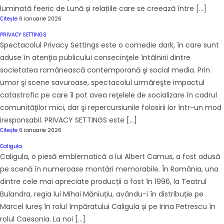
luminată feeric de Lună și relațiile care se creează între […]
Citește
6 ianuarie 2026
PRIVACY SETTINGS
Spectacolul Privacy Settings este o comedie dark, în care sunt
aduse în atenţia publicului consecinţele întâlnirii dintre
societatea românească contemporană şi social media. Prin
umor şi scene savuroase, spectacolul urmăreşte impactul
catastrofic pe care îl pot avea reţelele de socializare în cadrul
comunităţilor mici, dar şi repercursiunile folosirii lor într-un mod
iresponsabil. PRIVACY SETTINGS este […]
Citește
6 ianuarie 2026
Caligula
Caligula, o piesă emblematică a lui Albert Camus, a fost adusă
pe scenă în numeroase montări memorabile. În România, una
dintre cele mai apreciate producții a fost în 1996, la Teatrul
Bulandra, regia lui Mihai Măniuțiu, avându-i în distribuție pe
Marcel Iureș în rolul împăratului Caligula și pe Irina Petrescu în
rolul Caesonia. La noi […]