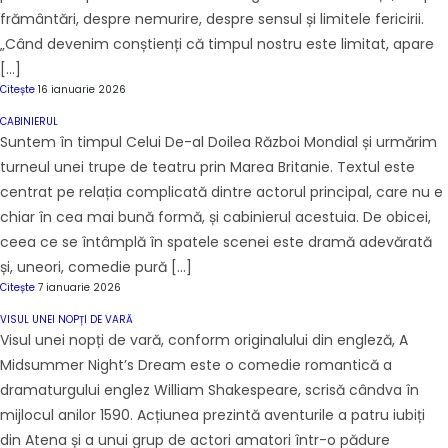
frământări, despre nemurire, despre sensul și limitele fericirii.
„Când devenim conștienți că timpul nostru este limitat, apare
[…]
Citește
16 ianuarie 2026
CABINIERUL
Suntem în timpul Celui De-al Doilea Război Mondial și urmărim
turneul unei trupe de teatru prin Marea Britanie. Textul este
centrat pe relația complicată dintre actorul principal, care nu e
chiar în cea mai bună formă, și cabinierul acestuia. De obicei,
ceea ce se întâmplă în spatele scenei este dramă adevărată
și, uneori, comedie pură […]
Citește
7 ianuarie 2026
VISUL UNEI NOPȚI DE VARĂ
Visul unei nopți de vară, conform originalului din engleză, A
Midsummer Night’s Dream este o comedie romantică a
dramaturgului englez William Shakespeare, scrisă cândva în
mijlocul anilor 1590. Acțiunea prezintă aventurile a patru iubiți
din Atena și a unui grup de actori amatori într-o pădure