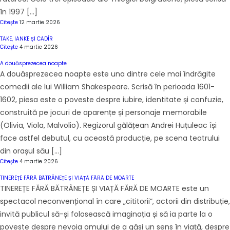
în 1997 […]
Citește
12 martie 2026
TAKE, IANKE ȘI CADÎR
Citește
4 martie 2026
A douăsprezecea noapte
A douăsprezecea noapte este una dintre cele mai îndrăgite
comedii ale lui William Shakespeare. Scrisă în perioada 1601-
1602, piesa este o poveste despre iubire, identitate și confuzie,
construită pe jocuri de aparențe și personaje memorabile
(Olivia, Viola, Malvolio). Regizorul gălățean Andrei Huțuleac își
face astfel debutul, cu această producție, pe scena teatrului
din orașul său […]
Citește
4 martie 2026
TINEREȚE FĂRĂ BĂTRÂNEȚE ȘI VIAȚĂ FĂRĂ DE MOARTE
TINEREȚE FĂRĂ BĂTRÂNEȚE ȘI VIAȚĂ FĂRĂ DE MOARTE este un
spectacol neconvențional în care „cititorii”, actorii din distribuție,
invită publicul să-și folosească imaginația și să ia parte la o
poveste despre nevoia omului de a găsi un sens în viață, despre