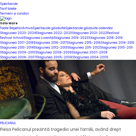
Spectacole
Tarif bilete
Termeni și condiții
Sala Mare
Toate
Repetiții
Arhivă
Spectacole găzduite
Spectacole găzduite calendar
Stagiunea 2023-2024
Stagiunea 2022-2023
Stagiunea 2021-2022
Festival
Festival Arhivă
Stagiunea curentă
Stagiunea 2019-2020
Stagiunea 2018-2019
Stagiunea 2017-2018
Stagiunea 2016-2017
Stagiunea 2015-2016
Stagiunea 2014-2015
Stagiunea 2013-2014
Stagiunea 2012-2013
Stagiunea 2011-2012
Stagiunea 2010-2011
Stagiunea 2009-2010
Stagiunea 2008-2009
Stagiunea 2007-2008
Stagiunea 2006-2007
Stagiunea 2005-2006
Stagiunea 2004-2005
PELICANUL
Piesa Pelicanul prezintă tragedia unei familii, având drept