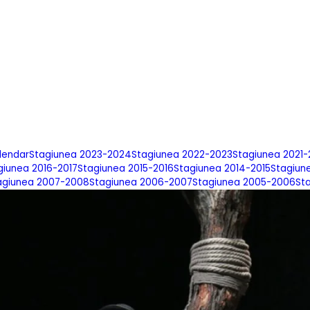
lendar
Stagiunea 2023-2024
Stagiunea 2022-2023
Stagiunea 2021
giunea 2016-2017
Stagiunea 2015-2016
Stagiunea 2014-2015
Stagiun
agiunea 2007-2008
Stagiunea 2006-2007
Stagiunea 2005-2006
St