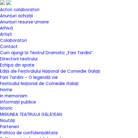
Actori colaboratori
Anunțuri achiziții
Anunțuri resurse umane
Arhivă
Artiști
Colaboratori
Contact
Cum ajungi la Teatrul Dramatic „Fani Tardini”.
Directorii teatrului
Echipa din spate
Ediții ale Festivalului Național de Comedie Galați
Fani Tardini – O legendă vie
Festivalul Național de Comedie Galați
Home
In memoriam
Informații publice
Istoric
MISIUNEA TEATRULUI GĂLĂȚEAN
Noutăți
Parteneri
Politica de confidențialitate