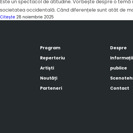
Este un spectacol de atitudine. Vorbește despre o temă un
societatea occidentală. Când diferențele sunt atât de mari, 
Citește
28 noiembrie 2025
Program
Despre
Repertoriu
Informați
Artiști
publice
Noutăți
Scenoteh
Parteneri
Contact