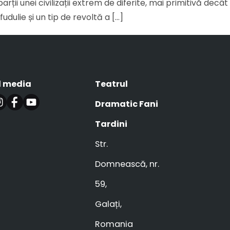
i unei civilizații extrem de diferite, mai primitivă decât
udulie și un tip de revoltă a […]
l media
Teatrul
Dramatic Fani
Tardini
Str.
Domnească, nr.
59,
Galați,
Romania