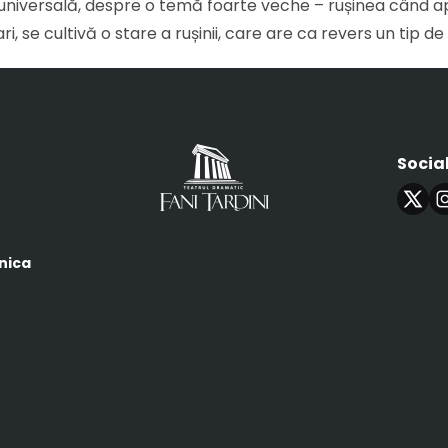
iversală, despre o temă foarte veche – rușinea când aparți
se cultivă o stare a rușinii, care are ca revers un tip de f
Socia
i
nica