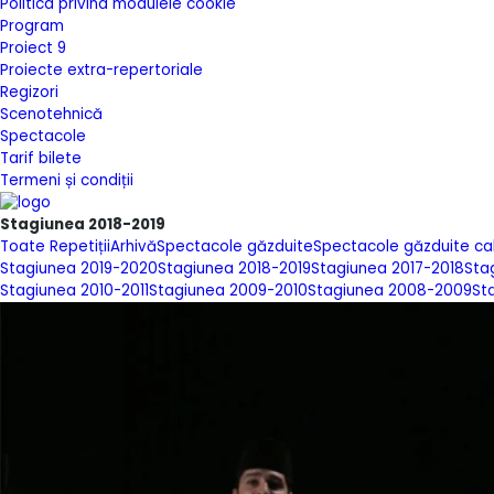
Politica privind modulele cookie
Program
Proiect 9
Proiecte extra-repertoriale
Regizori
Scenotehnică
Spectacole
Tarif bilete
Termeni și condiții
Stagiunea 2018-2019
Toate
Repetiții
Arhivă
Spectacole găzduite
Spectacole găzduite ca
Stagiunea 2019-2020
Stagiunea 2018-2019
Stagiunea 2017-2018
Sta
Stagiunea 2010-2011
Stagiunea 2009-2010
Stagiunea 2008-2009
St