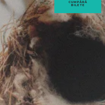
CUMPĂRĂ
BILETE