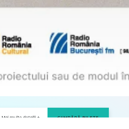
stă
12+
omandată
Mai multe detailii
+
CUMPĂRĂ BILETE