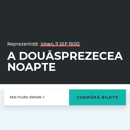
Reprezentații:
Vineri, 11 SEP 19:00
A DOUĂSPREZECEA
NOAPTE
Durata
2 h și 15 min
Mai multe detailii
+
CUMPĂRĂ BILETE
Loc
Casa de Cultură a Studenților Galați
Premiera
26-Apr-2026
Vârstă
14+