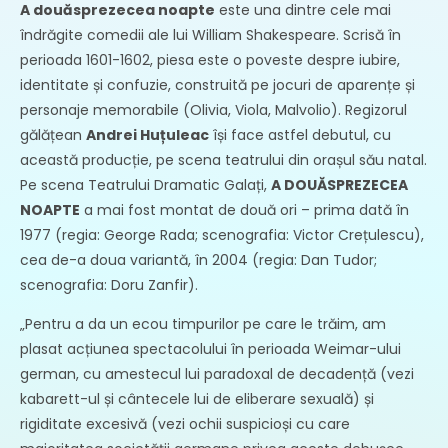
recomandată
A douăsprezecea noapte
este una dintre cele mai
îndrăgite comedii ale lui William Shakespeare. Scrisă în
perioada 1601-1602, piesa este o poveste despre iubire,
identitate și confuzie, construită pe jocuri de aparențe și
personaje memorabile (Olivia, Viola, Malvolio). Regizorul
gălățean
Andrei Huțuleac
își face astfel debutul, cu
această producție, pe scena teatrului din orașul său natal.
Pe scena Teatrului Dramatic Galați,
A DOUĂSPREZECEA
NOAPTE
a mai fost montat de două ori – prima dată în
1977 (regia: George Rada; scenografia: Victor Crețulescu),
cea de-a doua variantă, în 2004 (regia: Dan Tudor;
scenografia: Doru Zanfir).
„Pentru a da un ecou timpurilor pe care le trăim, am
plasat acțiunea spectacolului în perioada Weimar-ului
german, cu amestecul lui paradoxal de decadență (vezi
kabarett-ul și cântecele lui de eliberare sexuală) și
rigiditate excesivă (vezi ochii suspicioși cu care