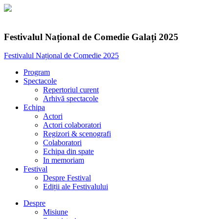
Festivalul Național de Comedie Galați 2025
Festivalul Național de Comedie 2025
Program
Spectacole
Repertoriul curent
Arhivă spectacole
Echipa
Actori
Actori colaboratori
Regizori & scenografi
Colaboratori
Echipa din spate
In memoriam
Festival
Despre Festival
Ediții ale Festivalului
Despre
Misiune