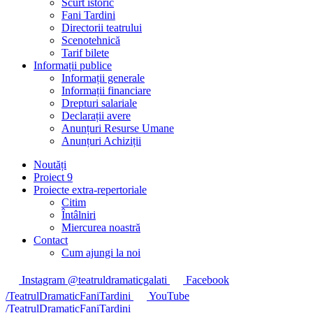
Scurt istoric
Fani Tardini
Directorii teatrului
Scenotehnică
Tarif bilete
Informații publice
Informații generale
Informații financiare
Drepturi salariale
Declarații avere
Anunțuri Resurse Umane
Anunțuri Achiziții
Noutăți
Proiect 9
Proiecte extra-repertoriale
Citim
Întâlniri
Miercurea noastră
Contact
Cum ajungi la noi
Instagram @teatruldramaticgalati
Facebook
/TeatrulDramaticFaniTardini
YouTube
/TeatrulDramaticFaniTardini