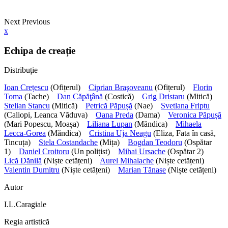
Next
Previous
x
Echipa de creație
Distribuție
Ioan Crețescu
(Ofițerul)
Ciprian Braşoveanu
(Ofițerul)
Florin
Toma
(Tache)
Dan Căpăţână
(Costică)
Grig Dristaru
(Mitică)
Stelian Stancu
(Mitică)
Petrică Păpușă
(Nae)
Svetlana Friptu
(Caliopi, Leanca Văduva)
Oana Preda
(Dama)
Veronica Păpușă
(Mari Popescu, Moașa)
Liliana Lupan
(Măndica)
Mihaela
Lecca-Gorea
(Măndica)
Cristina Uja Neagu
(Eliza, Fata în casă,
Tincuța)
Stela Costandache
(Mița)
Bogdan Teodoru
(Ospătar
1)
Daniel Croitoru
(Un polițist)
Mihai Ursache
(Ospătar 2)
Lică Dănilă
(Niște cetățeni)
Aurel Mihalache
(Niște cetățeni)
Valentin Dumitru
(Niște cetățeni)
Marian Tănase
(Niște cetățeni)
Autor
I.L.Caragiale
Regia artistică