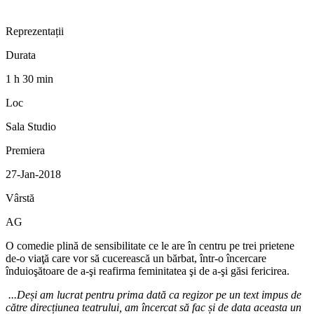
Reprezentații
Durata
1 h 30 min
Loc
Sala Studio
Premiera
27-Jan-2018
Vârstă
AG
O comedie plină de sensibilitate ce le are în centru pe trei prietene
de-o viaţă care vor să cucerească un bărbat, într-o încercare
înduioşătoare de a-şi reafirma feminitatea şi de a-şi găsi fericirea.
...Deși am lucrat pentru prima dată ca regizor pe un text impus de
către direcțiunea teatrului, am încercat să fac și de data aceasta un