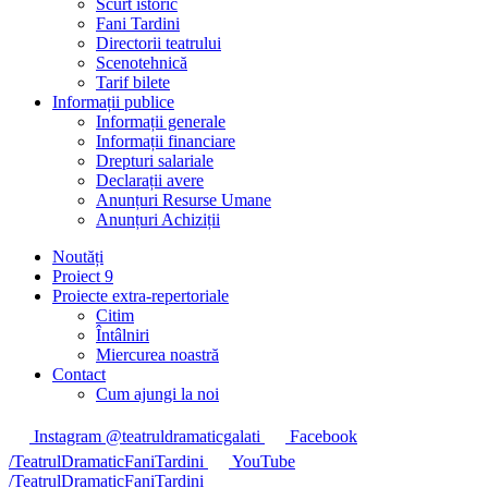
Scurt istoric
Fani Tardini
Directorii teatrului
Scenotehnică
Tarif bilete
Informații publice
Informații generale
Informații financiare
Drepturi salariale
Declarații avere
Anunțuri Resurse Umane
Anunțuri Achiziții
Noutăți
Proiect 9
Proiecte extra-repertoriale
Citim
Întâlniri
Miercurea noastră
Contact
Cum ajungi la noi
Instagram @teatruldramaticgalati
Facebook
/TeatrulDramaticFaniTardini
YouTube
/TeatrulDramaticFaniTardini