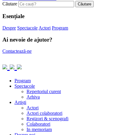
Căutare
Esențiale
Despre
Spectacole
Actori
Program
Ai nevoie de ajutor?
Contactează-ne
Program
Spectacole
Repertoriul curent
Arhiva
Artiști
Actori
Actori colaboratori
Regizori & scenografi
Colaboratori
In memoriam
Despre noi