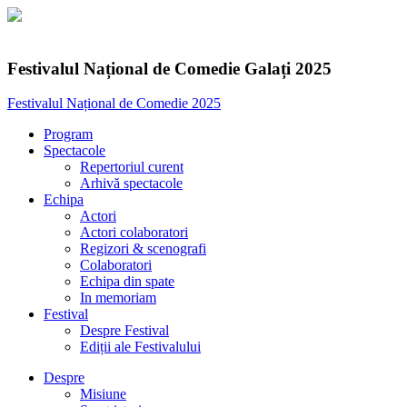
Festivalul Național de Comedie Galați 2025
Festivalul Național de Comedie 2025
Program
Spectacole
Repertoriul curent
Arhivă spectacole
Echipa
Actori
Actori colaboratori
Regizori & scenografi
Colaboratori
Echipa din spate
In memoriam
Festival
Despre Festival
Ediții ale Festivalului
Despre
Misiune