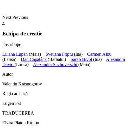
Next
Previous
x
Echipa de creație
Distribuție
Liliana Lupan
(Maia)
Svetlana Friptu
(Ina)
Carmen Albu
(Larisa)
Dan Căpăţână
(Bărbatul)
Sarah Bivol
(Ina)
Alexandra
David
(Larisa)
Alexandra Suchoverschi
(Maia)
Autor
Valentin Krasnogorov
Regia artistică
Eugen Făt
TRADUCEREA
Elvira Platon Rîmbu