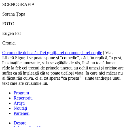
SCENOGRAFIA
Sorana Țopa
FOTO
Eugen Făt
Cronici
O comedie delicată: Trei graţii, trei doamne şi trei copile
| Viața
Liberă
Sigur, i se poate spune şi “comedie”, căci, în replică, în gest,
în situaţiile amuzante, sala se zgâlţâie de râs, însă nu toată lumea
râde la fel: cei trecuţi de primele tinereţi au ochii umezi şi oricine are
suflet ca să înţeleagă cât te poate ticăloşi viaţa, în care nici măcar nu
ai făcut rău cuiva, ci ai tot sperat “ca prostu´”, simte tandreţea unui
text care are cruzimile lui.
Program
Repertoriu
Artiști
Noutăți
Parteneri
Despre