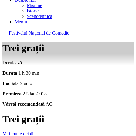
Misiune
Istoric
Scenotehnică
Meniu
Festivalul Național de Comedie
Trei grații
Derulează
Durata
1 h 30 min
Loc
Sala Studio
Premiera
27-Jan-2018
Vârstă recomandată
AG
Trei grații
Mai multe detalii
+