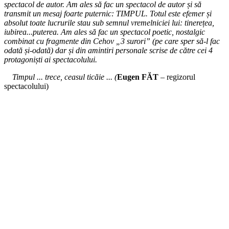
spectacol de autor. Am ales să fac un spectacol de autor și să
transmit un mesaj foarte puternic: TIMPUL. Totul este efemer și
absolut toate lucrurile stau sub semnul vremelniciei lui: tinerețea,
iubirea...puterea. Am ales să fac un spectacol poetic, nostalgic
combinat cu fragmente din Cehov „3 surori” (pe care sper să-l fac
odată și-odată) dar și din amintiri personale scrise de către cei 4
protagoniști ai spectacolului.
Timpul ... trece, ceasul ticăie ... (
Eugen FĂT
– regizorul
spectacolului)