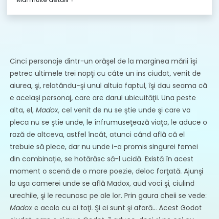
Loc
Premiera
21-Mar-2014
Vârstă
AG
recomandată
Cinci personaje dintr-un orăşel de la marginea mării îşi
petrec ultimele trei nopţi cu câte un ins ciudat, venit de
aiurea, şi, relatându-şi unul altuia faptul, îşi dau seama că
e acelaşi personaj, care are darul ubicuităţii. Una peste
alta, el,
Madox
, cel venit de nu se ştie unde şi care va
pleca nu se ştie unde, le înfrumuseţează viaţa, le aduce o
rază de altceva, astfel încât, atunci când află că el
trebuie să plece, dar nu unde i-a promis singurei femei
din combinaţie, se hotărăsc să-l ucidă. Există în acest
moment o scenă de o mare poezie, deloc forţată. Ajunşi
la uşa camerei unde se află Madox, aud voci şi, ciulind
urechile, şi le recunosc pe ale lor. Prin gaura cheii se vede:
Madox
e acolo cu ei toţi. Şi ei sunt şi afară... Acest Godot