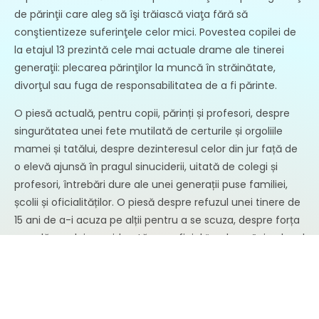
de părinţii care aleg să îşi trăiască viaţa fără să
conştientizeze suferinţele celor mici. Povestea copilei de
la etajul 13 prezintă cele mai actuale drame ale tinerei
generaţii: plecarea părinţilor la muncă în străinătate,
divorţul sau fuga de responsabilitatea de a fi părinte.
O piesă actuală, pentru copii, părinți și profesori, despre
singurătatea unei fete mutilată de certurile și orgoliile
mamei și tatălui, despre dezinteresul celor din jur față de
o elevă ajunsă în pragul sinuciderii, uitată de colegi și
profesori, întrebări dure ale unei generații puse familiei,
școlii și oficialităților. O piesă despre refuzul unei tinere de
15 ani de a-i acuza pe alții pentru a se scuza, despre forța
morală a celei considerată superficial “pușlama” și colacul
de salvare ce poate fi sportul (tenisul în piesă). O piesă
veselă și tristă despre zilele noastre.
Reprezentații