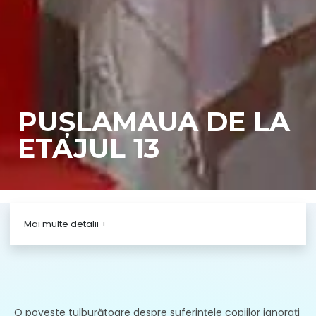
PUȘLAMAUA DE LA
ETAJUL 13
Durata
1 h 30 min
Mai multe detalii
+
Loc
Premiera
10-Mar-2012
Vârstă
AG
recomandată
O poveste tulburătoare despre suferinţele copiilor ignoraţi