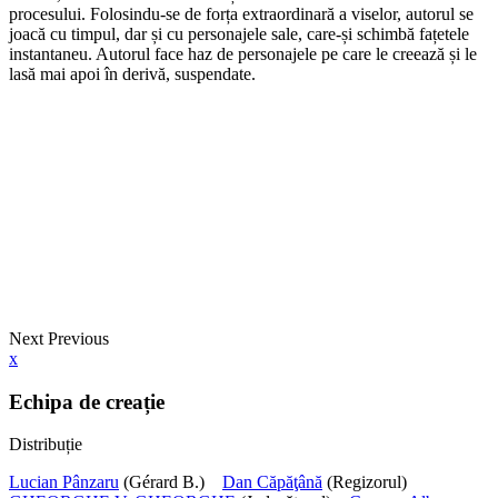
procesului. Folosindu-se de forța extraordinară a viselor, autorul se
joacă cu timpul, dar și cu personajele sale, care-și schimbă fațetele
instantaneu. Autorul face haz de personajele pe care le creează și le
lasă mai apoi în derivă, suspendate.
Next
Previous
x
Echipa de creație
Distribuție
Lucian Pânzaru
(Gérard B.)
Dan Căpăţână
(Regizorul)