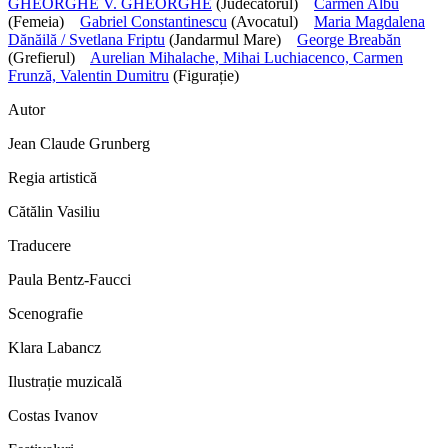
GHEORGHE V. GHEORGHE
(Judecătorul)
Carmen Albu
(Femeia)
Gabriel Constantinescu
(Avocatul)
Maria Magdalena
Dănăilă / Svetlana Friptu
(Jandarmul Mare)
George Breabăn
(Grefierul)
Aurelian Mihalache, Mihai Luchiacenco, Carmen
Frunză, Valentin Dumitru
(Figurație)
Autor
Jean Claude Grunberg
Regia artistică
Cătălin Vasiliu
Traducere
Paula Bentz-Faucci
Scenografie
Klara Labancz
Ilustrație muzicală
Costas Ivanov