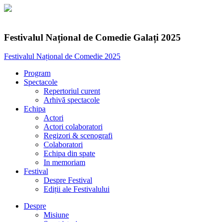
Festivalul Național de Comedie Galați 2025
Festivalul Național de Comedie 2025
Program
Spectacole
Repertoriul curent
Arhivă spectacole
Echipa
Actori
Actori colaboratori
Regizori & scenografi
Colaboratori
Echipa din spate
In memoriam
Festival
Despre Festival
Ediții ale Festivalului
Despre
Misiune