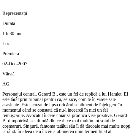
Reprezentații
Durata
1 h 30 min
Loc
Premiera
02-Dec-2007
Vârstă
AG
Personajul central, Gerard B., este un fel de replică a lui Hamlet. El
este târât prin tribunal pentru că, se zice, comite în visele sale
asasinate. Este acuzat de lipsa oricărui sentiment de înțelegere în
momentul când se constată că nu-l încearcă în nici un fel
remușcările. Avocatul îi cere chiar să producă vise pozitive. Gerard
B. dimpotrivă, se afundă din ce în ce mai mult în tot soiul de
coșmaruri. Singură, fantoma tatălui său îi dă târcoale mai multe nopți
la rând, în ideea de a încerca obținerea unui termen final al