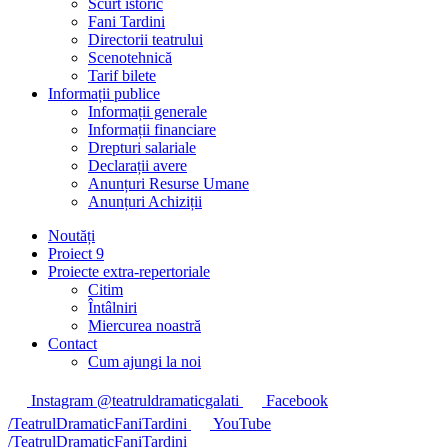
Scurt istoric
Fani Tardini
Directorii teatrului
Scenotehnică
Tarif bilete
Informații publice
Informații generale
Informații financiare
Drepturi salariale
Declarații avere
Anunțuri Resurse Umane
Anunțuri Achiziții
Noutăți
Proiect 9
Proiecte extra-repertoriale
Citim
Întâlniri
Miercurea noastră
Contact
Cum ajungi la noi
Instagram @teatruldramaticgalati
Facebook
/TeatrulDramaticFaniTardini
YouTube
/TeatrulDramaticFaniTardini