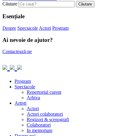
Căutare
Esențiale
Despre
Spectacole
Actori
Program
Ai nevoie de ajutor?
Contactează-ne
Program
Spectacole
Repertoriul curent
Arhiva
Artiști
Actori
Actori colaboratori
Regizori & scenografi
Colaboratori
In memoriam
Despre noi